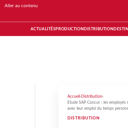
Aller au contenu
ACTUALITÉS
PRODUCTION
DISTRIBUTION
DESTI
Accueil
›
Distribution
›
Etude SAP Concur : les employés re
avec leur emploi du temps person
DISTRIBUTION