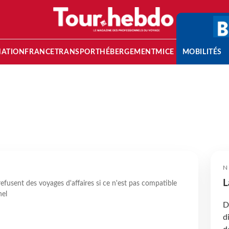
NATION
FRANCE
TRANSPORT
HÉBERGEMENT
MICE
MOBILITÉS
N
L
fusent des voyages d'affaires si ce n'est pas compatible
nel
D
d