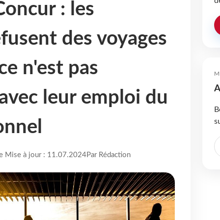
d
oncur : les
fusent des voyages
 ce n'est pas
M
A
avec leur emploi du
B
s
onnel
re Mise à jour : 11.07.2024
Par Rédaction