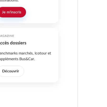
estinations.
Je m'inscris
AGAZINE
ccès dossiers
enchmarks marchés, Icotour et
uppléments Bus&Car.
Découvrir