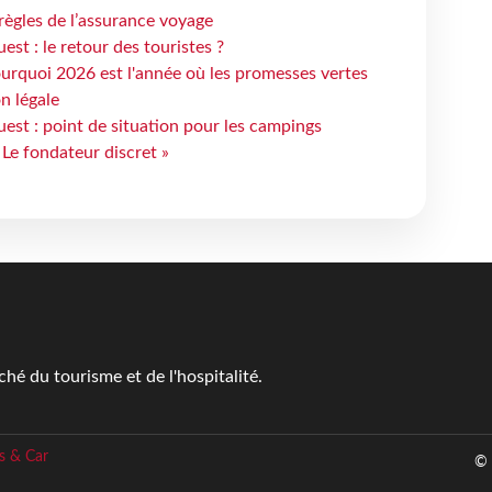
règles de l’assurance voyage
st : le retour des touristes ?
urquoi 2026 est l'année où les promesses vertes
n légale
est : point de situation pour les campings
 Le fondateur discret »
é du tourisme et de l'hospitalité.
s & Car
© 