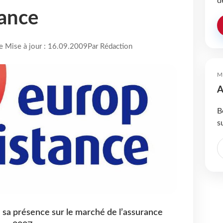
d
rance
re Mise à jour : 16.09.2009
Par Rédaction
M
A
B
s
sa présence sur le marché de l’assurance