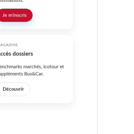
estinations.
Je m'inscris
AGAZINE
ccès dossiers
enchmarks marchés, Icotour et
uppléments Bus&Car.
Découvrir