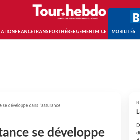
NATION
FRANCE
TRANSPORT
HÉBERGEMENT
MICE
MOBILITÉS
N
e se développe dans l’assurance
L
D
tance se développe
d