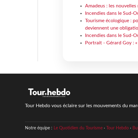
Amadeus : les nouvelles 
Incendies dans le Sud-Oue
Tourisme écologique : po
deviennent une obligatio
Incendies dans le Sud-Ou
Portrait - Gérard Goy : «
Tour Hebdo vous éclaire sur les mouvements du march
Notre équipe :
Le Quotidien du Tourisme
·
Tour Hebdo
·
Bu