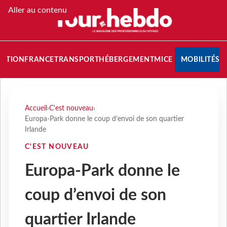
Aller au contenu
NATION
FRANCE
TRANSPORT
HÉBERGEMENT
MICE
MOBILITÉS
Accueil
›
C'est nouveau
›
Europa-Park donne le coup d’envoi de son quartier
Irlande
C'EST NOUVEAU
Europa-Park donne le
coup d’envoi de son
quartier Irlande