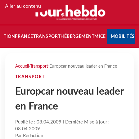
Aller au contenu
NATION
FRANCE
TRANSPORT
HÉBERGEMENT
MICE
MOBILITÉS
Accueil
›
Transport
›
Europcar nouveau leader en France
TRANSPORT
Europcar nouveau leader
en France
Publié le : 08.04.2009 I Dernière Mise à jour :
08.04.2009
Par Rédaction