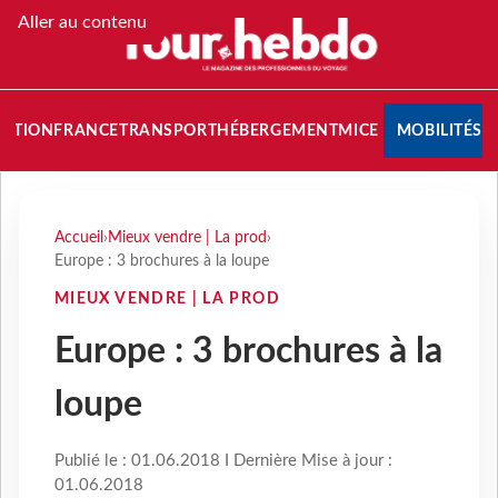
Aller au contenu
NATION
FRANCE
TRANSPORT
HÉBERGEMENT
MICE
MOBILITÉS
Accueil
›
Mieux vendre | La prod
›
Europe : 3 brochures à la loupe
MIEUX VENDRE | LA PROD
Europe : 3 brochures à la
loupe
Publié le : 01.06.2018 I Dernière Mise à jour :
01.06.2018