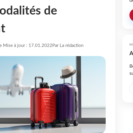
d
odalités de
t
M
re Mise à jour : 17.01.2022
Par La rédaction
A
B
s