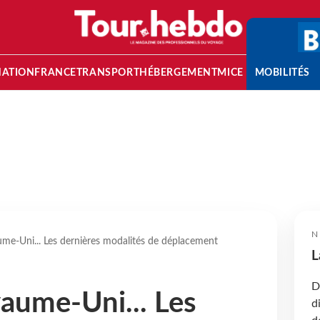
NATION
FRANCE
TRANSPORT
HÉBERGEMENT
MICE
MOBILITÉS
N
me-Uni... Les dernières modalités de déplacement
L
D
aume-Uni... Les
d