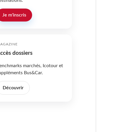
estinations.
Je m'inscris
AGAZINE
ccès dossiers
enchmarks marchés, Icotour et
uppléments Bus&Car.
Découvrir