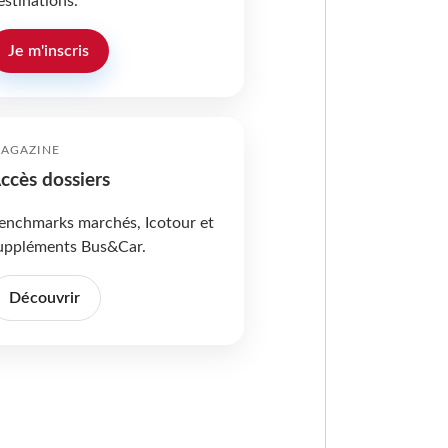
estinations.
Je m'inscris
AGAZINE
ccès dossiers
enchmarks marchés, Icotour et
uppléments Bus&Car.
Découvrir