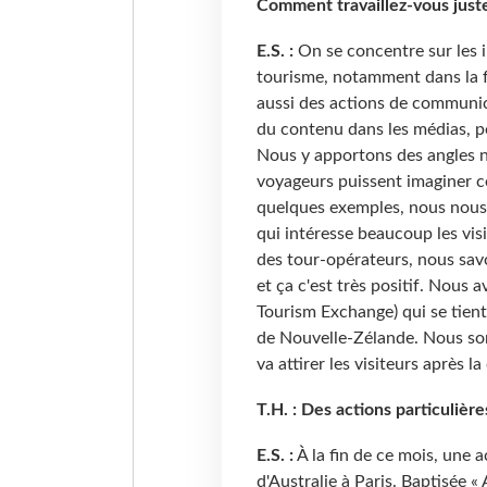
Comment travaillez-vous juste
E.S. :
On se concentre sur les i
tourisme, notamment dans la f
aussi des actions de communica
du contenu dans les médias, po
Nous y apportons des angles n
voyageurs puissent imaginer ce 
quelques exemples, nous nous
qui intéresse beaucoup les vi
des tour-opérateurs, nous savon
et ça c'est très positif. Nous
Tourism Exchange) qui se tient
de Nouvelle-Zélande. Nous som
va attirer les visiteurs après la
T.H. : Des actions particulière
E.S. :
À la fin de ce mois, une a
d'Australie à Paris. Baptisée «