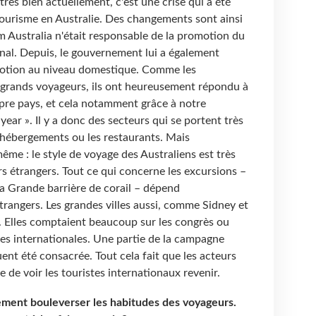
rès bien actuellement, c'est une crise qui a été
tourisme en Australie. Des changements sont ainsi
sm Australia n'était responsable de la promotion du
onal. Depuis, le gouvernement lui a également
otion au niveau domestique. Comme les
 grands voyageurs, ils ont heureusement répondu à
opre pays, et cela notamment grâce à notre
ear ». Il y a donc des secteurs qui se portent très
hébergements ou les restaurants. Mais
me : le style de voyage des Australiens est très
rs étrangers. Tout ce qui concerne les excursions –
a Grande barrière de corail – dépend
trangers. Les grandes villes aussi, comme Sidney et
 Elles comptaient beaucoup sur les congrès ou
vées internationales. Une partie de la campagne
nt été consacrée. Tout cela fait que les acteurs
e de voir les touristes internationaux revenir.
blement bouleverser les habitudes des voyageurs.