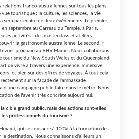
 relations franco-australiennes sur tous les plans,
ue touristique : la culture, les sciences, la vie
lia sera partenaire de deux événements. Le premier,
eu en septembre au Carreau du Temple, à Paris.
uses activités - des masterclass et ateliers
couvrir la gastronomie australienne. Le second,
«
n février prochain au BHV Marais. Nous collaborons
s de tourisme du New South Wales et du Queensland.
 l'art de vivre à travers une expérience immersive,
ors, et bien sûr des offres de voyages. À tout cela
rectement sur la façade de l'ambassade
ra d'une campagne publicitaire dans le métro. Nous
ation de l'avenir très concrète aujourd'hui.
r la cible grand public, mais des actions sont-elles
es professionnels du tourisme ?
 Hmami, qui se consacre à 100% à la formation des
 la destination. Nous connaissons d'ailleurs un