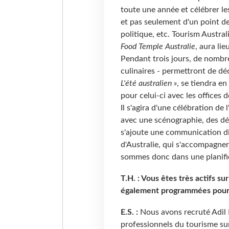
toute une année et célébrer les
et pas seulement d'un point de v
politique, etc. Tourism Austra
Food Temple Australie
, aura li
Pendant trois jours, de nombre
culinaires - permettront de dé
L'été australien »
, se tiendra e
pour celui-ci avec les office
Il s'agira d'une célébration de
avec une scénographie, des déc
s'ajoute une communication di
d'Australie, qui s'accompagne
sommes donc dans une planific
T.H. : Vous êtes très actifs su
également programmées pour l
E.S. :
Nous avons recruté Adil
professionnels du tourisme sur