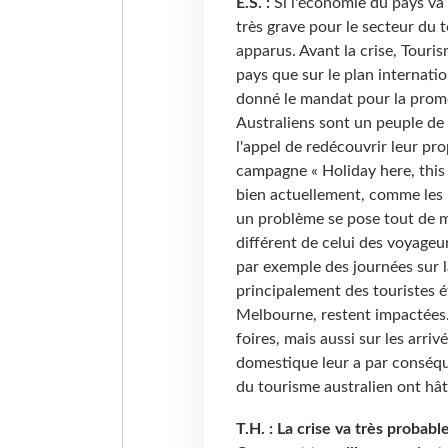
E.S. :
Si l'économie du pays va t
très grave pour le secteur du 
apparus. Avant la crise, Touri
pays que sur le plan internati
donné le mandat pour la prom
Australiens sont un peuple de
l'appel de redécouvrir leur pr
campagne « Holiday here, this y
bien actuellement, comme les 
un problème se pose tout de mê
différent de celui des voyageu
par exemple des journées sur l
principalement des touristes é
Melbourne, restent impactées.
foires, mais aussi sur les arri
domestique leur a par conséque
du tourisme australien ont hât
T.H. : La crise va très proba