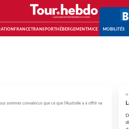
NATION
FRANCE
TRANSPORT
HÉBERGEMENT
MICE
MOBILITÉS
N
L
Nous sommes convaincus que ce que l'Australie a à offrir va
D
d