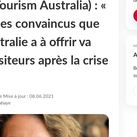
d
Tourism Australia) : «
s convaincus que
ralie a à offrir va
M
A
isiteurs après la crise
B
s
re Mise à jour : 08.06.2021
Lahaye