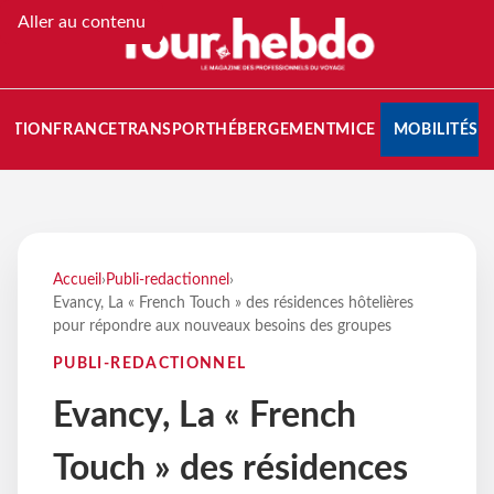
Aller au contenu
NATION
FRANCE
TRANSPORT
HÉBERGEMENT
MICE
MOBILITÉS
Accueil
›
Publi-redactionnel
›
Evancy, La « French Touch » des résidences hôtelières
pour répondre aux nouveaux besoins des groupes
PUBLI-REDACTIONNEL
Evancy, La « French
Touch » des résidences