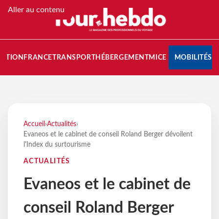
Aller au contenu
NATION
FRANCE
TRANSPORT
HÉBERGEMENT
MICE
MOBILITÉS
Accueil
›
Actualités
›
Evaneos et le cabinet de conseil Roland Berger dévoilent
l'Index du surtourisme
ACTUALITÉS
Evaneos et le cabinet de
conseil Roland Berger