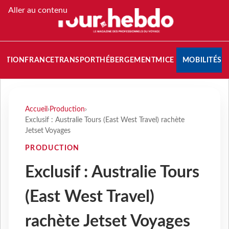
Aller au contenu
NATION
FRANCE
TRANSPORT
HÉBERGEMENT
MICE
MOBILITÉS
Accueil
›
Production
›
Exclusif : Australie Tours (East West Travel) rachète
Jetset Voyages
PRODUCTION
Exclusif : Australie Tours
(East West Travel)
rachète Jetset Voyages