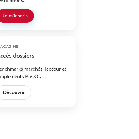
estinations.
Je m'inscris
AGAZINE
ccès dossiers
enchmarks marchés, Icotour et
uppléments Bus&Car.
Découvrir