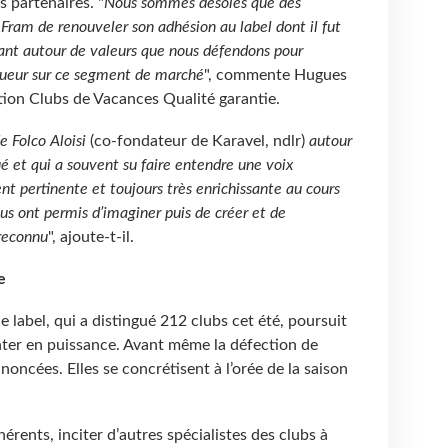
 partenaires. "
Nous sommes désolés que des
Fram de renouveler son adhésion au label dont il fut
ant autour de valeurs que nous défendons pour
igueur sur ce segment de marché
", commente Hugues
ation Clubs de Vacances Qualité garantie.
e Folco Aloisi
(co-fondateur de Karavel, ndlr)
autour
ué et qui a souvent su faire entendre une voix
nt pertinente et toujours très enrichissante au cours
us ont permis d’imaginer puis de créer et de
 reconnu
", ajoute-t-il.
e
e label, qui a distingué 212 clubs cet été, poursuit
nter en puissance. Avant même la défection de
nnoncées. Elles se concrétisent à l’orée de la saison
rents, inciter d’autres spécialistes des clubs à