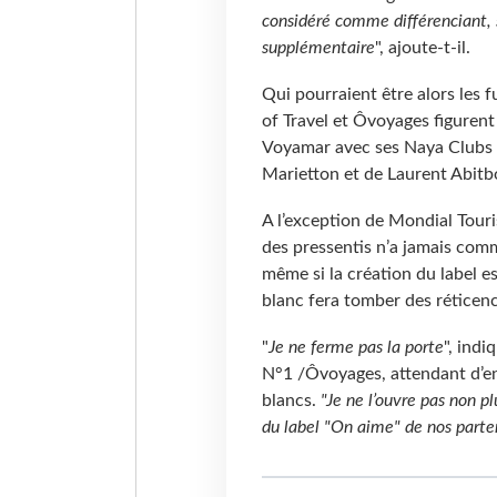
considéré comme différenciant, 
supplémentaire
", ajoute-t-il.
Qui pourraient être alors les f
of Travel et Ôvoyages figure
Voyamar avec ses Naya Clubs et
Marietton et de Laurent Abitbo
A l’exception de Mondial Tour
des pressentis n’a jamais comm
même si la création du label est
blanc fera tomber des réticenc
"
Je ne ferme pas la porte
", ind
N°1 /Ôvoyages, attendant d’en 
blancs.
"Je ne l’ouvre pas non p
du label
"On aime" de nos parte