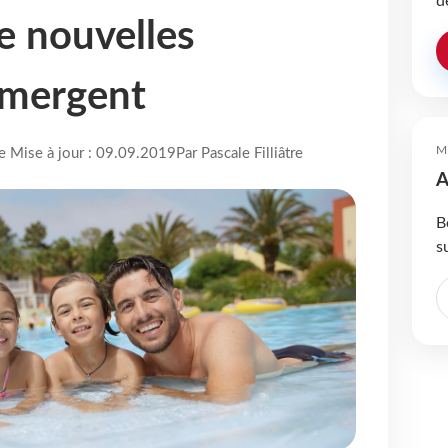
d
e nouvelles
émergent
M
re Mise à jour : 09.09.2019
Par Pascale Filliâtre
A
B
s