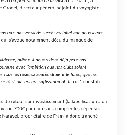
ie à compter de la fin de la saison été 2019
", a
 Granel, directeur général adjoint du voyagiste.
ns tous nos vœux de succès au label que nous avons
lui qui s’avoue notamment déçu du manque de
évidence, même si nous avions déjà pour nos
oureuse avec l’ambition que nos clubs soient
 tous les réseaux soutiendraient le label, que les
, ce n’est pas encore suffisamment le cas
", constate
et de retour sur investissement (la labellisation a un
environ 700€ par club sans compter les dépenses
e Karavel, propriétaire de Fram, a donc tranché