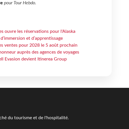
re
pour
Tour Hebdo
.
s ouvre les réservations pour l'Alaska
 d’immersion et d’apprentissage
es ventes pour 2028 le 5 août prochain
honneur auprès des agences de voyages
ell Evasion devient Itinerea Group
é du tourisme et de l'hospitalité.