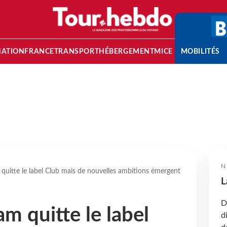
NATION
FRANCE
TRANSPORT
HÉBERGEMENT
MICE
MOBILITÉS
N
m quitte le label Club mais de nouvelles ambitions émergent
L
D
am quitte le label
d