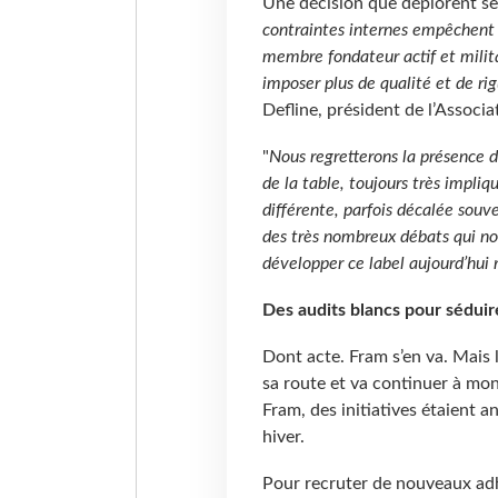
Une décision que déplorent ses
contraintes internes empêchent 
membre fondateur actif et milit
imposer plus de qualité et de r
Defline, président de l’Associ
"
Nous regretterons la présence d
de la table, toujours très impliq
différente, parfois décalée souve
des très nombreux débats qui no
développer ce label aujourd’hui
Des audits blancs pour séduir
Dont acte. Fram s’en va. Mais l
sa route et va continuer à mo
Fram, des initiatives étaient a
hiver.
Pour recruter de nouveaux adhé