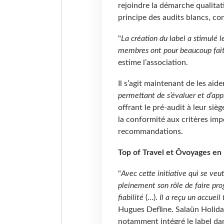
rejoindre la démarche qualitativ
principe des audits blancs, co
"
La création du label a stimulé 
membres ont pour beaucoup fait é
estime l’association.
Il s’agit maintenant de les aider
permettant de s’évaluer et d’app
offrant le pré-audit à leur sièg
la conformité aux critères impo
recommandations.
Top of Travel et Ôvoyages en 
"
Avec cette initiative qui se veu
pleinement son rôle de faire pro
fiabilité
(…).
Il a reçu un accueil
Hugues Defline. Salaün Holid
notamment intégré le label dans