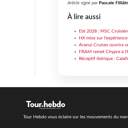
Article signé par
Pascale Filliât
À lire aussi
Eté 2028 : MSC Croisière
HX mise sur l’expérience
Aranui Cruises ouvrira s
FRAM remet Chypre à l'
Réceptif ibérique : Calaf
Tour Hebdo vous éclaire sur les mouvements du march