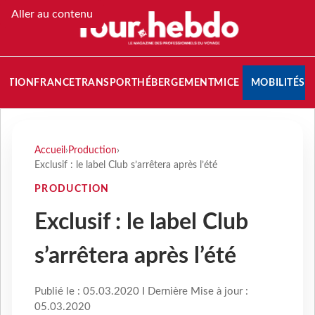
Aller au contenu
NATION
FRANCE
TRANSPORT
HÉBERGEMENT
MICE
MOBILITÉS
Accueil
›
Production
›
Exclusif : le label Club s’arrêtera après l’été
PRODUCTION
Exclusif : le label Club
s’arrêtera après l’été
Publié le : 05.03.2020 I Dernière Mise à jour :
05.03.2020