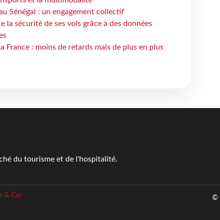
ansports et la multimodalité
au Sénégal : un engagement collectif
e la sécurité de ses vols grâce à des données
es
la France : moins de retards mais de plus en plus
é du tourisme et de l'hospitalité.
s & Car
© 