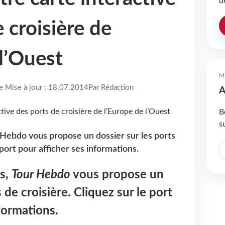
d
 croisière de
 l’Ouest
M
re Mise à jour : 18.07.2014
Par Rédaction
A
B
s
r Hebdo vous propose un dossier sur les ports
 port pour afficher ses informations.
is,
Tour Hebdo
vous propose un
 de croisière. Cliquez sur le port
nformations.