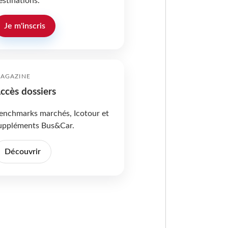
estinations.
Je m'inscris
AGAZINE
ccès dossiers
enchmarks marchés, Icotour et
uppléments Bus&Car.
Découvrir