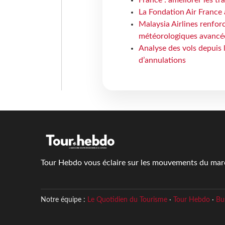
France : améliorer les tr
La Fondation Air France 
Malaysia Airlines renforc
météorologiques avancé
Analyse des vols depuis 
d’annulations
Tour Hebdo vous éclaire sur les mouvements du march
Notre équipe :
Le Quotidien du Tourisme
·
Tour Hebdo
·
Bu