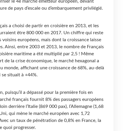
ernier le 4e marché émetteur européen, devant
igure de pays d’escale ou d’embarquement privilégié.
ais a choisi de partir en croisière en 2013, et les
rraient être 800 000 en 2017. Un chiffre qui reste
s voisins européens, mais dont la croissance laisse
es. Ainsi, entre 2003 et 2013, le nombre de Français
isière maritime a été multiplié par 2,5 ! Même
rt de la crise économique, le marché hexagonal a
du monde, affichant une croissance de 68%, au-delà
se situait à +44%.
 puisqu’il a dépassé pour la première fois en
arché français fournit 8% des passagers européens
loin derrière l’Italie (869 000 pax), l’Allemagne (1,68
-Uni, qui mène le marché européen avec 1,72
Avec un taux de pénétration de 0,8% en France, la
e quoi progresser.