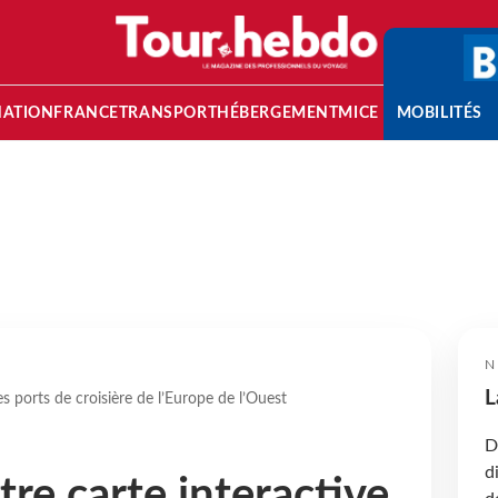
NATION
FRANCE
TRANSPORT
HÉBERGEMENT
MICE
MOBILITÉS
N
L
es ports de croisière de l’Europe de l’Ouest
D
d
otre carte interactive