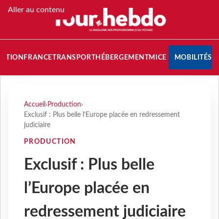
Aller au contenu
NATION
FRANCE
TRANSPORT
HÉBERGEMENT
MICE
MOBILITÉS
Accueil
›
Production
›
Exclusif : Plus belle l’Europe placée en redressement
judiciaire
PRODUCTION
Exclusif : Plus belle
l’Europe placée en
redressement judiciaire