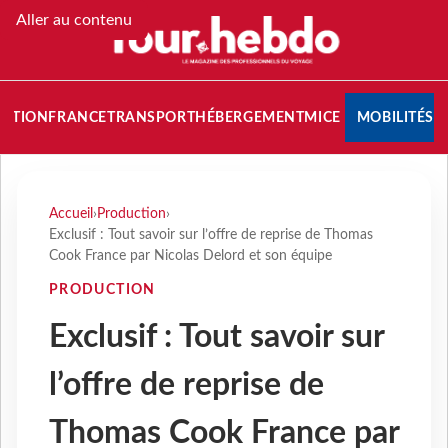
Aller au contenu
NATION
FRANCE
TRANSPORT
HÉBERGEMENT
MICE
MOBILITÉS
Accueil
›
Production
›
Exclusif : Tout savoir sur l’offre de reprise de Thomas
Cook France par Nicolas Delord et son équipe
PRODUCTION
Exclusif : Tout savoir sur
l’offre de reprise de
Thomas Cook France par