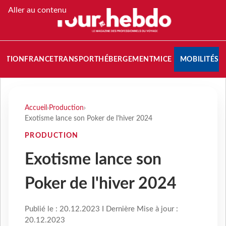
Aller au contenu
NATION
FRANCE
TRANSPORT
HÉBERGEMENT
MICE
MOBILITÉS
Accueil
›
Production
›
Exotisme lance son Poker de l'hiver 2024
PRODUCTION
Exotisme lance son
Poker de l'hiver 2024
Publié le : 20.12.2023 I Dernière Mise à jour :
20.12.2023