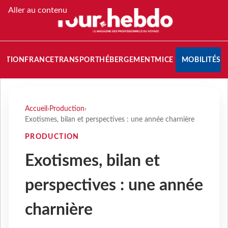
Aller au contenu
NATION
FRANCE
TRANSPORT
HÉBERGEMENT
MICE
MOBILITÉS
Accueil
›
Production
›
Exotismes, bilan et perspectives : une année charnière
PRODUCTION
Exotismes, bilan et
perspectives : une année
charnière