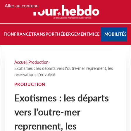
Aller au contenu
NATION
FRANCE
TRANSPORT
HÉBERGEMENT
MICE
MOBILITÉS
Accueil
›
Production
›
Exotismes : les départs vers l'outre-mer reprennent, les
réservations s'envolent
PRODUCTION
Exotismes : les départs
vers l'outre-mer
reprennent, les