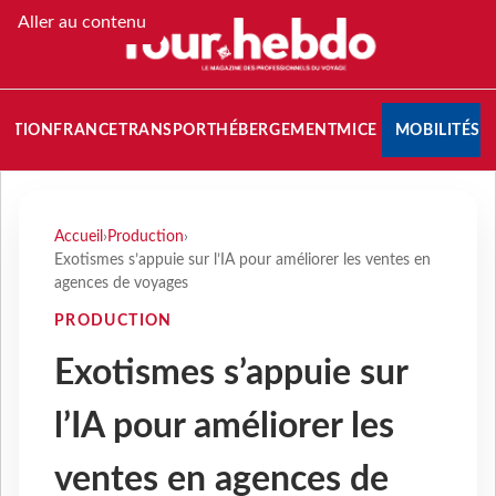
Aller au contenu
NATION
FRANCE
TRANSPORT
HÉBERGEMENT
MICE
MOBILITÉS
Accueil
›
Production
›
Exotismes s’appuie sur l’IA pour améliorer les ventes en
agences de voyages
PRODUCTION
Exotismes s’appuie sur
l’IA pour améliorer les
ventes en agences de