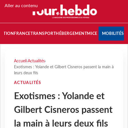
Aller au contenu
NATION
FRANCE
TRANSPORT
HÉBERGEMENT
MICE
MOBILITÉS
Accueil
›
Actualités
›
Exotismes : Yolande et Gilbert Cisneros passent la main à
leurs deux fils
ACTUALITÉS
Exotismes : Yolande et
Gilbert Cisneros passent
la main à leurs deux fils