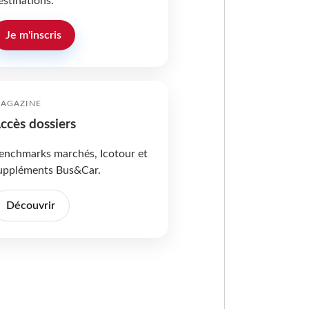
estinations.
Je m'inscris
AGAZINE
ccès dossiers
enchmarks marchés, Icotour et
uppléments Bus&Car.
Découvrir