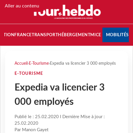
Aller au contenu
NATION
FRANCE
TRANSPORT
HÉBERGEMENT
MICE
MOBILITÉS
Accueil
›
E-Tourisme
›
Expedia va licencier 3 000 employés
E-TOURISME
Expedia va licencier 3
000 employés
Publié le : 25.02.2020 I Dernière Mise à jour :
25.02.2020
Par Manon Gayet