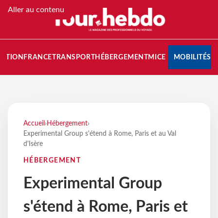
Aller au contenu
NATION
FRANCE
TRANSPORT
HÉBERGEMENT
MICE
MOBILITÉS
Accueil
›
Hébergement
›
Experimental Group s'étend à Rome, Paris et au Val
d'Isère
HÉBERGEMENT
Experimental Group
s'étend à Rome, Paris et