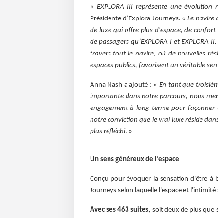
« EXPLORA III représente une évolution n
Présidente d’Explora Journeys
. « Le navire
de luxe qui offre plus d'espace, de confo
de passagers qu’EXPLORA I et EXPLORA II. 
travers tout le navire, où de nouvelles ré
espaces publics, favorisent un véritable sen
Anna Nash a ajouté : «
En tant que troisiè
importante dans notre parcours, nous mena
engagement à long terme pour façonner un
notre conviction que le vrai luxe réside dans
plus réfléchi
. »
Un sens généreux de l’espace
Conçu pour évoquer la sensation d'être à bo
Journeys selon laquelle l'espace et l'intimité
Avec ses 463 suites,
soit deux de plus que s