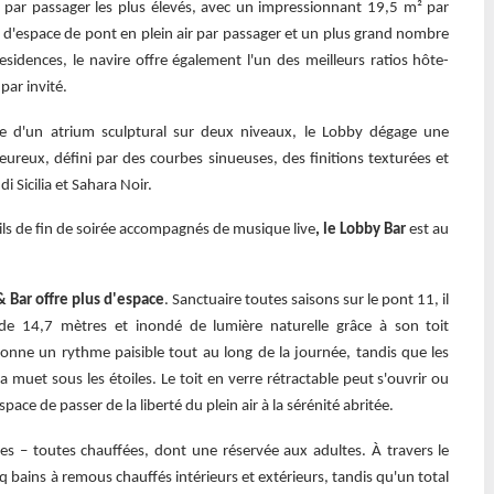
al par passager les plus élevés, avec un impressionnant 19,5 m² par
us d'espace de pont en plein air par passager et un plus grand nombre
dences, le navire offre également l'un des meilleurs ratios hôte-
par invité.
e d'un atrium sculptural sur deux niveaux, le Lobby dégage une
ureux, défini par des courbes sinueuses, des finitions texturées et
i Sicilia et Sahara Noir.
ils de fin de soirée accompagnés de musique live
, le Lobby Bar
est au
 Bar offre plus d'espace
. Sanctuaire toutes saisons sur le pont 11, il
de 14,7 mètres et inondé de lumière naturelle grâce à son toit
nne un rythme paisible tout au long de la journée, tandis que les
muet sous les étoiles. Le toit en verre rétractable peut s'ouvrir ou
pace de passer de la liberté du plein air à la sérénité abritée.
res – toutes chauffées, dont une réservée aux adultes. À travers le
q bains à remous chauffés intérieurs et extérieurs, tandis qu'un total