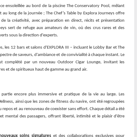
e ensoleillée au bord de la piscine The Conservatory Pool, mêlant
ut au long de la journée ; The Chef’s Table by Explora Journeys offre
 de la créativité, avec préparation en direct, récits et présentation
neys sert de refuge aux amateurs de vin, où des crus rares et des
rts sous la direction d'experts.
, les 12 bars et salons d'EXPLORA III – incluant le Lobby Bar et The
pectre de saveurs, d'ambiance et de convivialité à chaque instant. Le
st complété par un nouveau Outdoor Cigar Lounge, invitant les
res et de spiritueux haut de gamme au grand air.
 partie encore plus immersive et pratique de la vie au large. Les
ellness, ainsi que les zones de fitness du navire, ont été regroupées
repos et au renouveau de coexister sans effort. Chaque détail a été
 mental des passagers, offrant liberté, intimité et le plaisir d'être
ouveaux soins signatures
et des collaborations exclusives pour