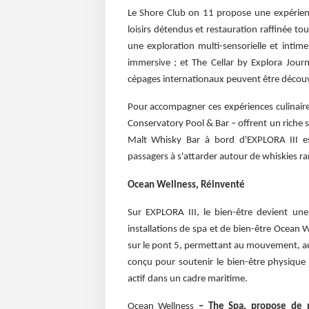
Le Shore Club on 11 propose une expérienc
loisirs détendus et restauration raffinée to
une exploration multi-sensorielle et intime
immersive ; et The Cellar by Explora Jour
cépages internationaux peuvent être découve
Pour accompagner ces expériences culinaires
Conservatory Pool & Bar – offrent un riche s
Malt Whisky Bar à bord d'EXPLORA III e
passagers à s'attarder autour de whiskies ra
Ocean Wellness, Réinventé
Sur EXPLORA III, le bien-être devient une
installations de spa et de bien-être Ocean W
sur le pont 5, permettant au mouvement, au 
conçu pour soutenir le bien-être physique et
actif dans un cadre maritime.
Ocean Wellness
– The Spa, propose de n