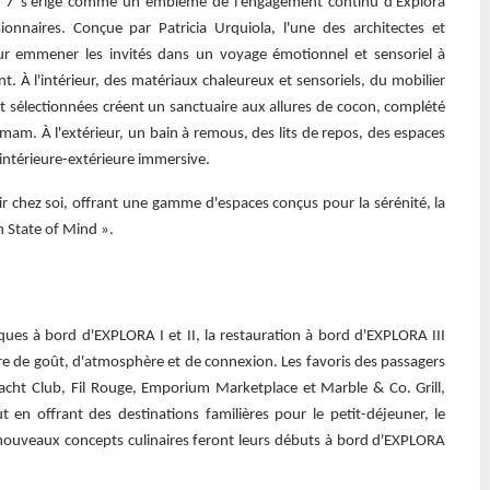
t 7 s'érige comme un emblème de l'engagement continu d'Explora
ionnaires. Conçue par Patricia Urquiola, l'une des architectes et
ur emmener les invités dans un voyage émotionnel et sensoriel à
t. À l'intérieur, des matériaux chaleureux et sensoriels, du mobilier
sélectionnées créent un sanctuaire aux allures de cocon, complété
am. À l'extérieur, un bain à remous, des lits de repos, des espaces
intérieure-extérieure immersive.
tir chez soi, offrant une gamme d'espaces conçus pour la sérénité, la
n State of Mind ».
ues à bord d'EXPLORA I et II, la restauration à bord d'EXPLORA III
ère de goût, d'atmosphère et de connexion. Les favoris des passagers
acht Club, Fil Rouge, Emporium Marketplace et Marble & Co. Grill,
en offrant des destinations familières pour le petit-déjeuner, le
 nouveaux concepts culinaires feront leurs débuts à bord d'EXPLORA