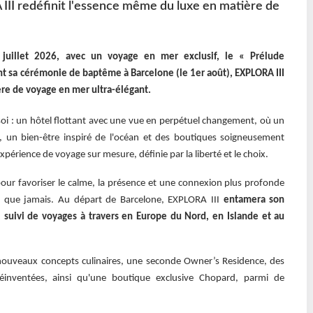
 III redéfinit l'essence même du luxe en matière de
 juillet 2026, avec un voyage en mer exclusif, le « Prélude
nt sa cérémonie de baptême à Barcelone (le 1er août), EXPLORA III
re de voyage en mer ultra-élégant.
 soi : un hôtel flottant avec une vue en perpétuel changement, où un
, un bien-être inspiré de l'océan et des boutiques soigneusement
périence de voyage sur mesure, définie par la liberté et le choix.
ur favoriser le calme, la présence et une connexion plus profonde
ce que jamais. Au départ de Barcelone, EXPLORA III
entamera son
, suivi de voyages à travers en Europe du Nord, en Islande et au
nouveaux concepts culinaires, une seconde Owner’s Residence, des
 réinventées, ainsi qu'une boutique exclusive Chopard, parmi de