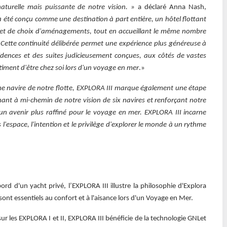
aturelle mais puissante de notre vision. »
a déclaré Anna Nash,
 a été conçu comme une destination à part entière, un hôtel flottant
rt et de choix d'aménagements, tout en accueillant le même nombre
Cette continuité délibérée permet une expérience plus généreuse à
sidences et des suites judicieusement conçues, aux côtés de vastes
timent d'être chez soi lors d'un voyage en mer
.»
me navire de notre flotte, EXPLORA III marque également une étape
nt à mi-chemin de notre vision de six navires et renforçant notre
 avenir plus raffiné pour le voyage en mer. EXPLORA III incarne
 l'espace, l'intention et le privilège d'explorer le monde à un rythme
rd d'un yacht privé, l’EXPLORA III illustre la philosophie d'Explora
 sont essentiels au confort et à l'aisance lors d'un Voyage en Mer.
ur les EXPLORA I et II, EXPLORA III bénéficie de la technologie GNLet