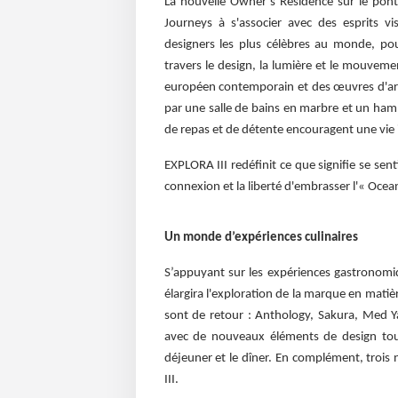
La nouvelle Owner’s Residence sur le pon
Journeys à s'associer avec des esprits vis
designers les plus célèbres au monde, po
travers le design, la lumière et le mouvemen
européen contemporain et des œuvres d'art 
par une salle de bains en marbre et un hamm
de repas et de détente encouragent une vie 
EXPLORA III redéfinit ce que signifie se sen
connexion et la liberté d'embrasser l'« Ocea
Un monde d’expériences culinaires
S’appuyant sur les expériences gastronomiq
élargira l'exploration de la marque en mati
sont de retour : Anthology, Sakura, Med Y
avec de nouveaux éléments de design tout 
déjeuner et le dîner. En complément, trois
III.