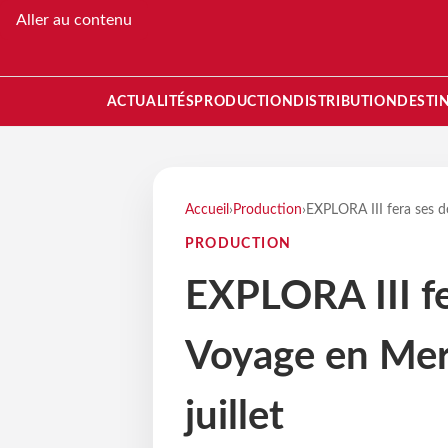
Aller au contenu
ACTUALITÉS
PRODUCTION
DISTRIBUTION
DESTI
Accueil
›
Production
›
EXPLORA III fera ses d
PRODUCTION
EXPLORA III fe
Voyage en Mer 
juillet