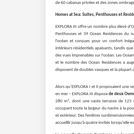
de 60 cabanas privées et des zones ombragé
Homes at Sea: Suites, Penthouses et Resi
EXPLORA III offre un nombre plus élevé d'
Penthouses et 39 Ocean Residences du navi
l'océan et conçues pour un confort inégal
intérieurs résidentiels apaisants, tandis que
des vues imprenables sur l'océan. Les Ocean
et le nombre des Ocean Residences a augme
disposent de doubles vasques et la plupart
Alors qu’EXPLORA I et II proposaient une se
en mer – EXPLORA III dispose
de deux Owne
280 m², dont une vaste terrasse de 125 m²
occupant toute la largeur du navire à la p
et extérieur. Des fenêtres surdimensionnée
accueillir jusqu'à quatre invités lorsqu'elle