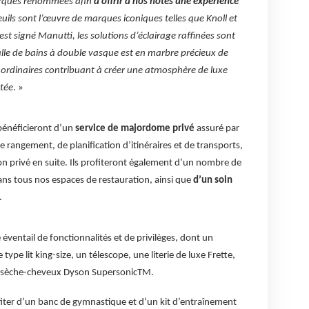
arques renommées afin
d’offrir à nos hôtes une expérience
euils sont l’œuvre de marques iconiques telles que Knoll et
 est signé Manutti, les solutions d’éclairage raffinées sont
alle de bains à double vasque est en marbre précieux de
ordinaires contribuant à créer une atmosphère de luxe
tée
. »
bénéficieront d’un
service de majordome privé
assuré par
 rangement, de planification d’itinéraires et de transports,
ion privé en suite. Ils profiteront également d’un nombre de
ns tous nos espaces de restauration, ainsi que
d’un soin
.
éventail de fonctionnalités et de privilèges, dont un
pe lit king-size, un télescope, une literie de luxe Frette,
 un sèche-cheveux Dyson SupersonicTM.
fiter d’un banc de gymnastique et d’un kit d’entraînement