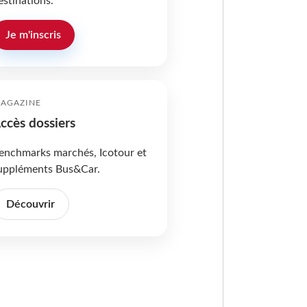
estinations.
Je m'inscris
AGAZINE
ccès dossiers
enchmarks marchés, Icotour et
uppléments Bus&Car.
Découvrir