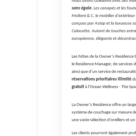
Nous avons collaboré avec des m
sans égale
. Les canapés et les faut
Molteni & C, le mobilier d’extérieur
conçues par Astep et la luxueuse s
Calacatta. Autant de touches extra
européenne, élégante et décontrac
Les hôtes de la Owner’s Residence 
le Residence Manager, de services de
ainsi que d’un service de restaurat
réservations prioritaires illimité
da
gratuit
à l’Ocean Wellness - The Spa
La Owner’s Residence offre un large 
système de couchage sur mesure de ty
une vaste sélection d’oreillers et
Les clients pourront également pro