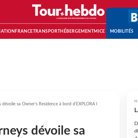
NATION
FRANCE
TRANSPORT
HÉBERGEMENT
MICE
MOBILITÉS
N
s dévoile sa Owner’s Residence à bord d’EXPLORA I
L
D
rneys dévoile sa
d