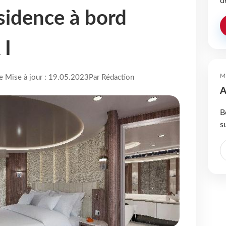
d
idence à bord
 I
M
re Mise à jour : 19.05.2023
Par Rédaction
A
B
s