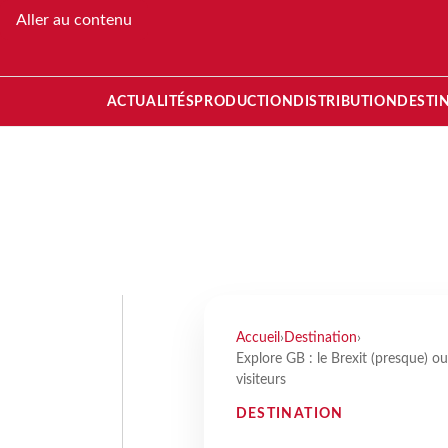
Aller au contenu
ACTUALITÉS
PRODUCTION
DISTRIBUTION
DESTI
Accueil
›
Destination
›
Explore GB : le Brexit (presque) oub
visiteurs
DESTINATION