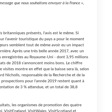
 message que nous souhaitons envoyer à la France
»,
 britanniques présents, l'avis est le même. Si
e sur l'avenir touristique du pays a pour le moment
ageurs semblent tout de même avoir eu un impact
ernière. Après une très belle année 2017, avec un
tes enregistrées au Royaume-Uni - dont 3,95 millions
ltats de 2018 s'annoncent moins bons. Le chiffre
e visites montre en effet que la baisse sera là, selon
rd Nicholls, responsable de la Recherche et de la
es prospections pour l'année 2019 restent quant à
entation de 3 % attendue, et un total de 38,8
ultats, les organismes de promotion des quatre
VisitEngland, VisitWales, VisitScotland et