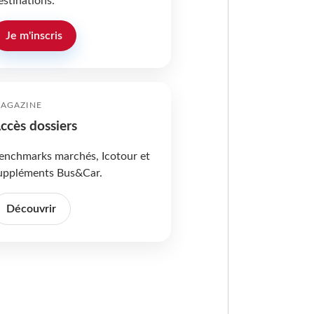
estinations.
Je m'inscris
AGAZINE
ccès dossiers
enchmarks marchés, Icotour et
uppléments Bus&Car.
Découvrir