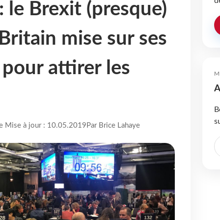
d
 le Brexit (presque)
tBritain mise sur ses
our attirer les
M
A
B
s
re Mise à jour : 10.05.2019
Par Brice Lahaye