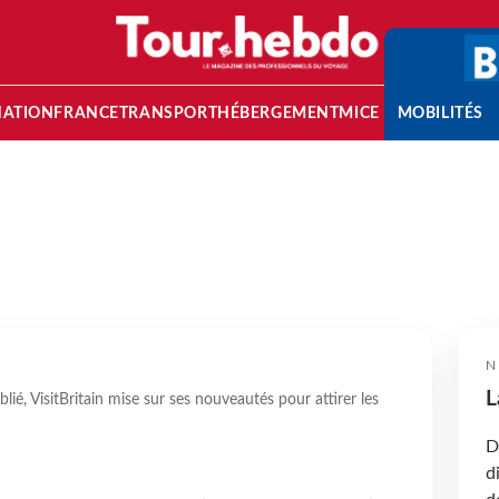
NATION
FRANCE
TRANSPORT
HÉBERGEMENT
MICE
MOBILITÉS
N
L
lié, VisitBritain mise sur ses nouveautés pour attirer les
D
d