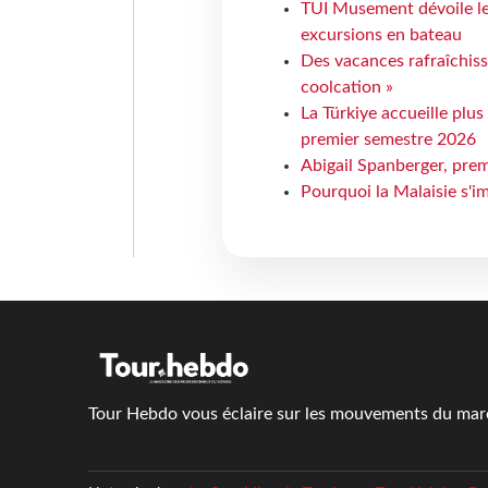
TUI Musement dévoile les
excursions en bateau
Des vacances rafraîchiss
coolcation »
La Türkiye accueille plus
premier semestre 2026
Abigail Spanberger, prem
Pourquoi la Malaisie s'i
Tour Hebdo vous éclaire sur les mouvements du march