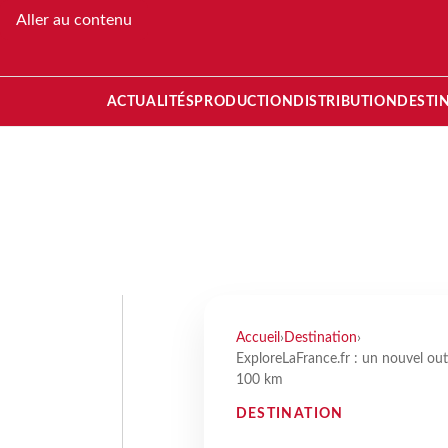
Aller au contenu
ACTUALITÉS
PRODUCTION
DISTRIBUTION
DESTI
Accueil
›
Destination
›
ExploreLaFrance.fr : un nouvel outi
100 km
DESTINATION