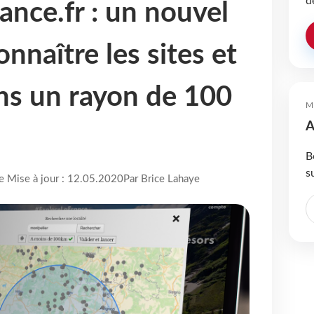
d
ance.fr : un nouvel
onnaître les sites et
ans un rayon de 100
M
A
B
s
re Mise à jour : 12.05.2020
Par Brice Lahaye