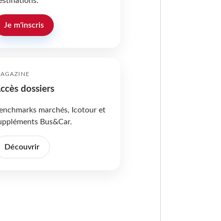
estinations.
Je m'inscris
AGAZINE
ccès dossiers
enchmarks marchés, Icotour et
uppléments Bus&Car.
Découvrir