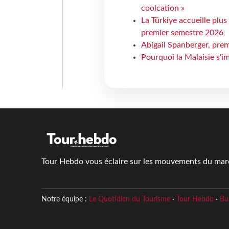
coolcation »
La Türkiye accueille plus
premier semestre 2026
Abigail Spanberger, prem
Pourquoi la Malaisie s'i
Tour Hebdo vous éclaire sur les mouvements du march
Notre équipe :
Le Quotidien du Tourisme
·
Tour Hebdo
·
Bu