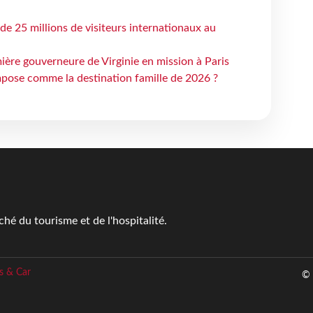
 de 25 millions de visiteurs internationaux au
ière gouverneure de Virginie en mission à Paris
mpose comme la destination famille de 2026 ?
é du tourisme et de l'hospitalité.
s & Car
© 