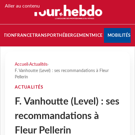
Aller au contenu
NATION
FRANCE
TRANSPORT
HÉBERGEMENT
MICE
MOBILITÉS
Accueil
›
Actualités
›
F. Vanhoutte (Level) : ses recommandations à Fleur
Pellerin
ACTUALITÉS
F. Vanhoutte (Level) : ses
recommandations à
Fleur Pellerin