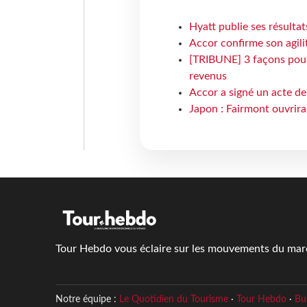
Hyatt publie ses résulta
Accor confirme son agil
[TRIBUNE] 3 façons pour 
revenus
Accor a signé un acte de 
Japon : Fairmont ouvrira
Tour Hebdo vous éclaire sur les mouvements du march
Notre équipe :
Le Quotidien du Tourisme
·
Tour Hebdo
·
Bu