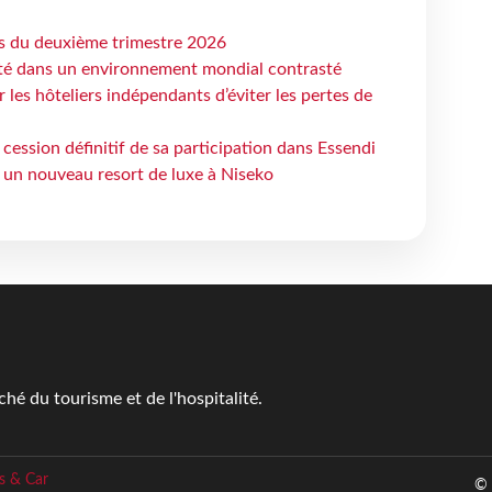
ts du deuxième trimestre 2026
ité dans un environnement mondial contrasté
les hôteliers indépendants d’éviter les pertes de
cession définitif de sa participation dans Essendi
 un nouveau resort de luxe à Niseko
é du tourisme et de l'hospitalité.
s & Car
© 