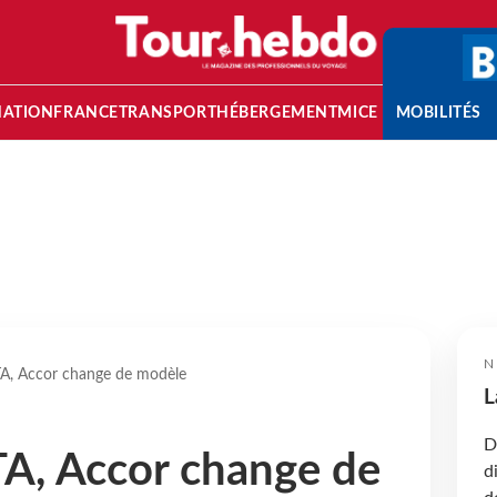
NATION
FRANCE
TRANSPORT
HÉBERGEMENT
MICE
MOBILITÉS
N
A, Accor change de modèle
L
D
A, Accor change de
d