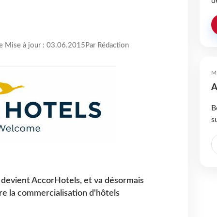
d
re Mise à jour : 03.06.2015
Par Rédaction
M
A
B
s
s devient AccorHotels, et va désormais
re la commercialisation d'hôtels