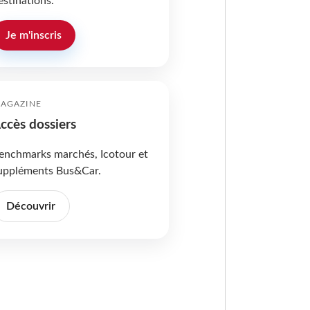
estinations.
Je m'inscris
AGAZINE
ccès dossiers
enchmarks marchés, Icotour et
uppléments Bus&Car.
Découvrir