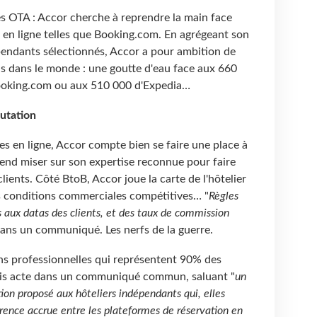
les OTA : Accor cherche à reprendre la main face
 en ligne telles que Booking.com. En agrégeant son
épendants sélectionnés, Accor a pour ambition de
s dans le monde : une goutte d'eau face aux 660
ooking.com ou aux 510 000 d'Expedia…
utation
s en ligne, Accor compte bien se faire une place à
end miser sur son expertise reconnue pour faire
clients. Côté BtoB, Accor joue la carte de l'hôtelier
es conditions commerciales compétitives… "
Règles
ès aux datas des clients, et des taux de commission
 dans un communiqué. Les nerfs de la guerre.
ons professionnelles qui représentent 90% des
pris acte dans un communiqué commun, saluant "
un
tion proposé aux hôteliers indépendants qui, elles
rence accrue entre les plateformes de réservation en