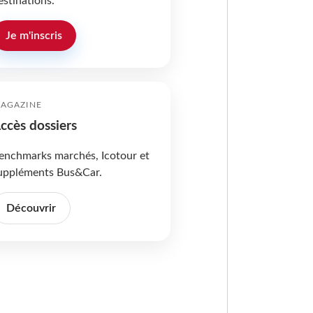
estinations.
Je m'inscris
AGAZINE
ccès dossiers
enchmarks marchés, Icotour et
uppléments Bus&Car.
Découvrir