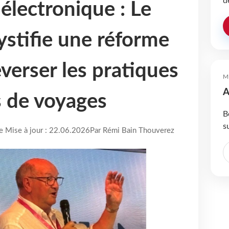
d
électronique : Le
stifie une réforme
verser les pratiques
M
A
 de voyages
B
s
re Mise à jour : 22.06.2026
Par Rémi Bain Thouverez