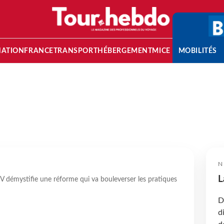
NATION
FRANCE
TRANSPORT
HÉBERGEMENT
MICE
MOBILITÉS
N
L
V démystifie une réforme qui va bouleverser les pratiques
D
d