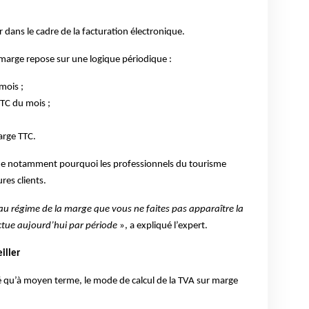
r dans le cadre de la facturation électronique.
r marge repose sur une logique périodique :
mois ;
TTC du mois ;
arge TTC.
ique notamment pourquoi les professionnels du tourisme
res clients.
au régime de la marge que vous ne faites pas apparaître la
ectue aujourd’hui par période
», a expliqué l’expert.
iller
é qu’à moyen terme, le mode de calcul de la TVA sur marge