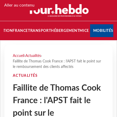
Aller au contenu
NATION
FRANCE
TRANSPORT
HÉBERGEMENT
MICE
MOBILITÉS
Accueil
›
Actualités
›
Faillite de Thomas Cook France : l'APST fait le point sur
le remboursement des clients affectés
ACTUALITÉS
Faillite de Thomas Cook
France : l'APST fait le
point sur le