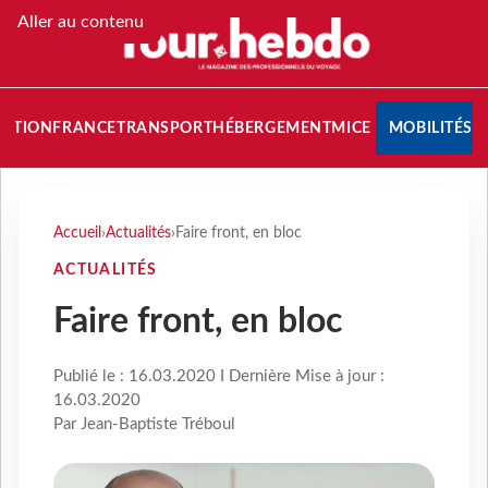
Aller au contenu
NATION
FRANCE
TRANSPORT
HÉBERGEMENT
MICE
MOBILITÉS
Accueil
›
Actualités
›
Faire front, en bloc
ACTUALITÉS
Faire front, en bloc
Publié le : 16.03.2020 I Dernière Mise à jour :
16.03.2020
Par Jean-Baptiste Tréboul