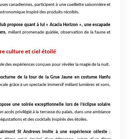
es canadiennes, participent à une cueillette saisonnière et
astronomique inspiré des produits récoltés.
lub propose quant à lui « Acacia Horizon », une escapade
ans,
mêlant promenade guidée, observation de la faune et
 culture et ciel étoilé
e des expériences conçues pour révéler la magie de la nuit.
nocturne de la tour de la Grue Jaune en costume Hanfu
 locale grâce à un spectacle immersif mêlant lumières et sons,
opose une soirée exceptionnelle lors de l’éclipse solaire
un accès privilégié à la terrasse du palais, dans une ambiance
égustations et des cocktails inspirés des étoiles.
 Fairmont St Andrews invite à une expérience céleste
: