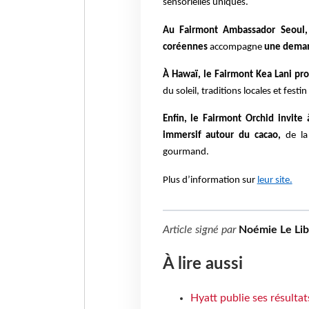
sensorielles uniques.
Au Fairmont Ambassador Seoul,
coréennes
accompagne
une deman
À Hawaï, le Fairmont Kea Lani pro
du soleil, traditions locales et festi
Enfin, le Fairmont Orchid invite
immersif autour du cacao,
de la 
gourmand.
Plus d’information sur
leur site.
Article signé par
Noémie Le Li
À lire aussi
Hyatt publie ses résulta