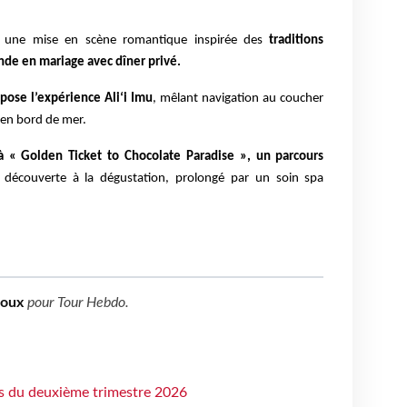
une mise en scène romantique inspirée des
traditions
de en mariage avec dîner privé.
pose l’expérience Ali‘i Imu
, mêlant navigation au coucher
n en bord de mer.
 à « Golden Ticket to Chocolate Paradise », un parcours
découverte à la dégustation, prolongé par un soin spa
boux
pour
Tour Hebdo
.
ts du deuxième trimestre 2026