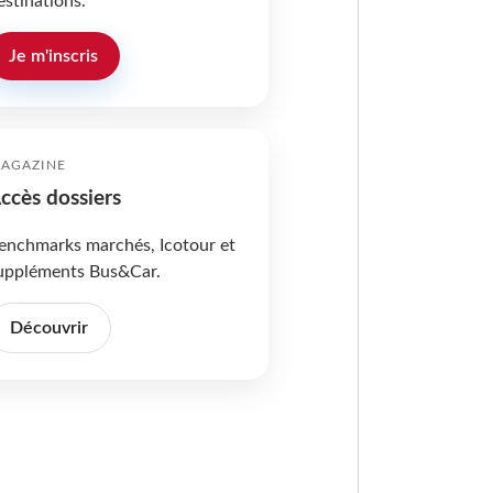
estinations.
Je m'inscris
AGAZINE
ccès dossiers
enchmarks marchés, Icotour et
uppléments Bus&Car.
Découvrir