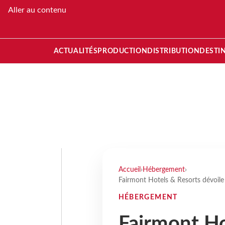
Aller au contenu
ACTUALITÉS
PRODUCTION
DISTRIBUTION
DESTI
Accueil
›
Hébergement
›
Fairmont Hotels & Resorts dévoile
HÉBERGEMENT
Fairmont Ho