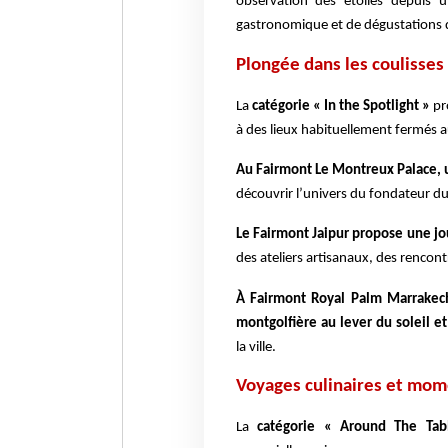
observation des étoiles depuis 
gastronomique et de dégustations 
Plongée dans les coulisses 
La
catégorie « In the Spotlight »
pro
à des lieux habituellement fermés a
Au Fairmont Le Montreux Palace, 
découvrir l’univers du fondateur du
Le Fairmont Jaipur propose une j
des ateliers artisanaux, des rencont
À Fairmont Royal Palm Marrakec
montgolfière au lever du soleil e
la ville.
Voyages culinaires et mom
La
catégorie « Around The Tab