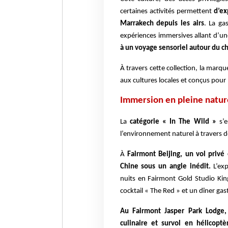
certaines activités permettent
d’ex
Marrakech depuis les airs
. La ga
expériences immersives allant d’u
à un voyage sensoriel autour du ch
À travers cette collection, la marq
aux cultures locales et conçus pour
Immersion en pleine natur
La
catégorie « In The Wild »
s’e
l’environnement naturel à travers 
À
Fairmont Beijing, un vol privé
Chine sous un angle inédit.
L’ex
nuits en Fairmont Gold Studio Kin
cocktail « The Red » et un dîner g
Au Fairmont Jasper Park Lodge,
culinaire et survol en hélicopt