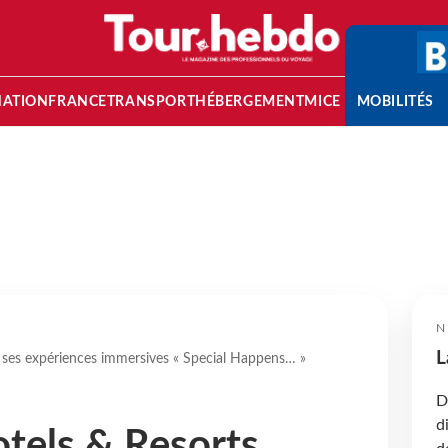
NATION
FRANCE
TRANSPORT
HÉBERGEMENT
MICE
MOBILITÉS
N
L
 ses expériences immersives « Special Happens… »
D
d
tels & Resorts