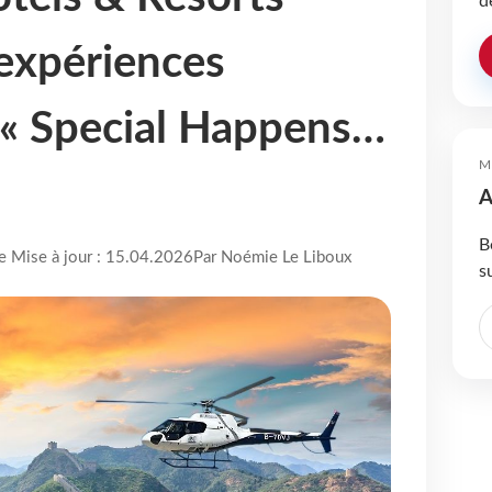
d
 expériences
 « Special Happens…
M
A
B
re Mise à jour : 15.04.2026
Par Noémie Le Liboux
s