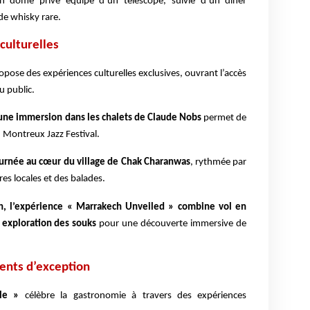
un dôme privé équipé d’un télescope, suivie d’un dîner
de whisky rare.
culturelles
pose des expériences culturelles exclusives, ouvrant l’accès
u public.
une immersion dans les chalets de Claude Nobs
permet de
 Montreux Jazz Festival.
ournée au cœur du village de Chak Charanwas
, rythmée par
res locales et des balades.
h, l’expérience « Marrakech Unveiled » combine vol en
t exploration des souks
pour une découverte immersive de
ents d’exception
le »
célèbre la gastronomie à travers des expériences