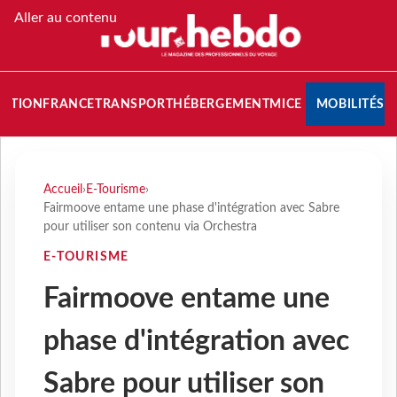
Aller au contenu
NATION
FRANCE
TRANSPORT
HÉBERGEMENT
MICE
MOBILITÉS
Accueil
›
E-Tourisme
›
Fairmoove entame une phase d'intégration avec Sabre
pour utiliser son contenu via Orchestra
E-TOURISME
Fairmoove entame une
phase d'intégration avec
Sabre pour utiliser son