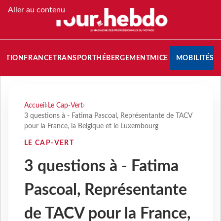
Aller au contenu
NATION
FRANCE
TRANSPORT
HÉBERGEMENT
MICE
MOBILITÉS
Accueil
›
Le Cap-Vert
›
3 questions à - Fatima Pascoal, Représentante de TACV
pour la France, la Belgique et le Luxembourg
LE CAP-VERT
3 questions à - Fatima
Pascoal, Représentante
de TACV pour la France,