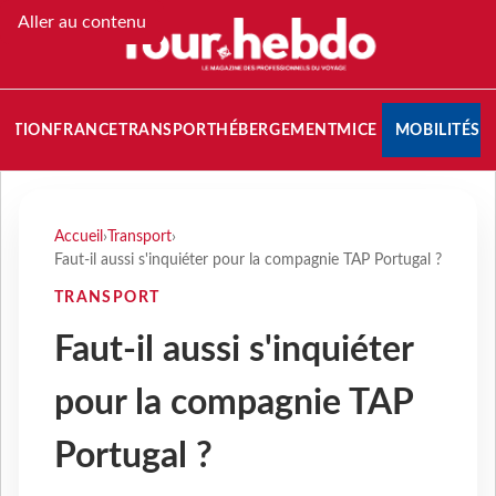
Aller au contenu
NATION
FRANCE
TRANSPORT
HÉBERGEMENT
MICE
MOBILITÉS
Accueil
›
Transport
›
Faut-il aussi s'inquiéter pour la compagnie TAP Portugal ?
TRANSPORT
Faut-il aussi s'inquiéter
pour la compagnie TAP
Portugal ?