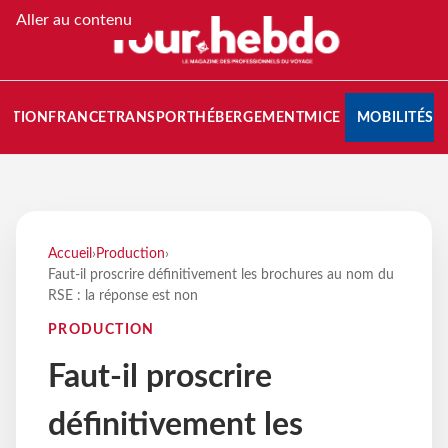
Aller au contenu
NATION
FRANCE
TRANSPORT
HÉBERGEMENT
MICE
MOBILITÉS
Accueil
›
Production
›
Faut-il proscrire définitivement les brochures au nom du
RSE : la réponse est non
PRODUCTION
Faut-il proscrire
définitivement les