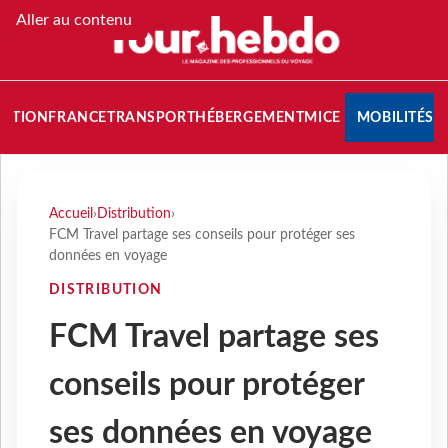
Aller au contenu
NATION
FRANCE
TRANSPORT
HÉBERGEMENT
MICE
MOBILITÉS
Accueil
›
Distribution
›
FCM Travel partage ses conseils pour protéger ses
données en voyage
DISTRIBUTION
FCM Travel partage ses
conseils pour protéger
ses données en voyage