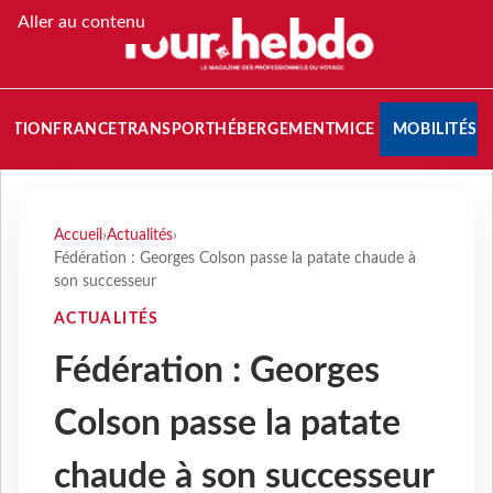
Aller au contenu
NATION
FRANCE
TRANSPORT
HÉBERGEMENT
MICE
MOBILITÉS
Accueil
›
Actualités
›
Fédération : Georges Colson passe la patate chaude à
son successeur
ACTUALITÉS
Fédération : Georges
Colson passe la patate
chaude à son successeur