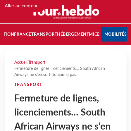
Aller au contenu
NATION
FRANCE
TRANSPORT
HÉBERGEMENT
MICE
MOBILITÉS
Accueil
›
Transport
›
Fermeture de lignes, licenciements… South African
Airways ne s’en sort (toujours) pas
TRANSPORT
Fermeture de lignes,
licenciements… South
African Airways ne s’en