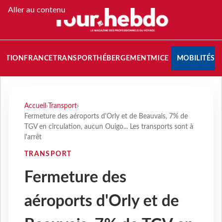
Aller au contenu
NATION
FRANCE
TRANSPORT
HÉBERGEMENT
MICE
MOBILITÉS
Accueil
›
Transport
›
Fermeture des aéroports d'Orly et de Beauvais, 7% de
TGV en circulation, aucun Ouigo... Les transports sont à
l'arrêt
TRANSPORT
Fermeture des
aéroports d'Orly et de