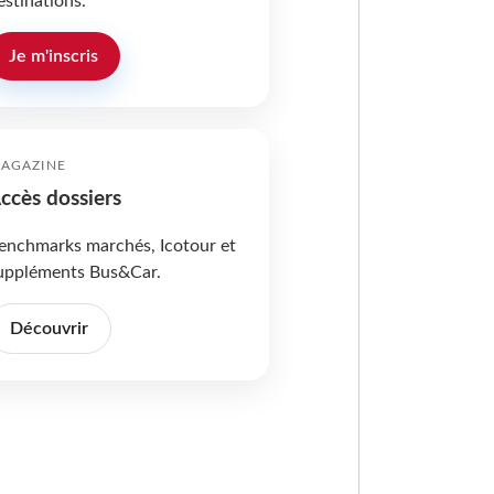
estinations.
Je m'inscris
AGAZINE
ccès dossiers
enchmarks marchés, Icotour et
uppléments Bus&Car.
Découvrir