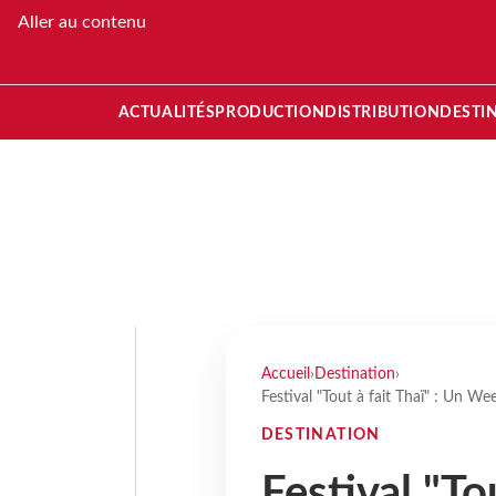
Aller au contenu
ACTUALITÉS
PRODUCTION
DISTRIBUTION
DESTI
Accueil
›
Destination
›
Festival "Tout à fait Thaï" : Un We
DESTINATION
Festival "To