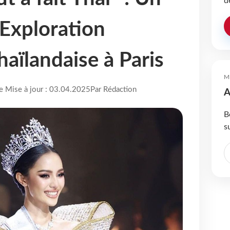
d
Exploration
haïlandaise à Paris
M
re Mise à jour : 03.04.2025
Par Rédaction
A
B
s