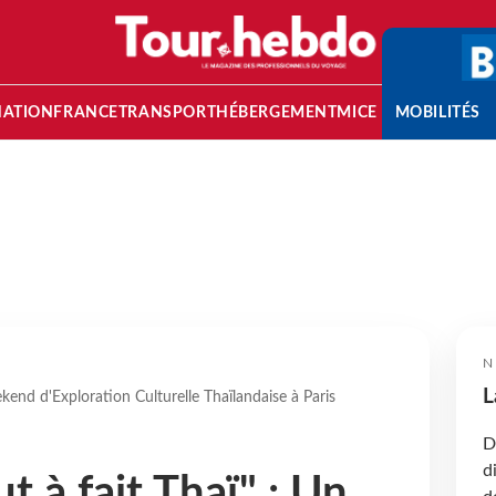
NATION
FRANCE
TRANSPORT
HÉBERGEMENT
MICE
MOBILITÉS
N
L
ekend d'Exploration Culturelle Thaïlandaise à Paris
D
d
ut à fait Thaï" : Un