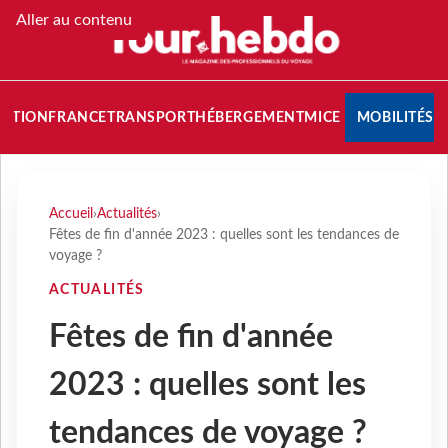
Aller au contenu
NATION
FRANCE
TRANSPORT
HÉBERGEMENT
MICE
MOBILITÉS
Accueil
›
Actualités
›
Fêtes de fin d'année 2023 : quelles sont les tendances de
voyage ?
ACTUALITÉS
Fêtes de fin d'année
2023 : quelles sont les
tendances de voyage ?