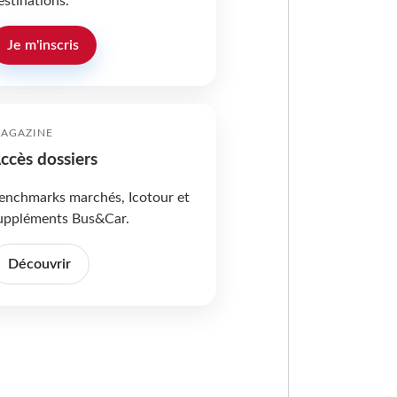
estinations.
Je m'inscris
AGAZINE
ccès dossiers
enchmarks marchés, Icotour et
uppléments Bus&Car.
Découvrir