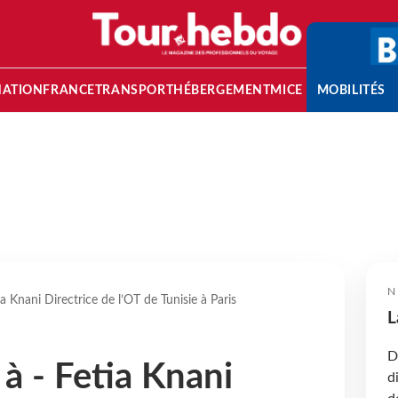
NATION
FRANCE
TRANSPORT
HÉBERGEMENT
MICE
MOBILITÉS
N
a Knani Directrice de l’OT de Tunisie à Paris
L
D
à - Fetia Knani
d