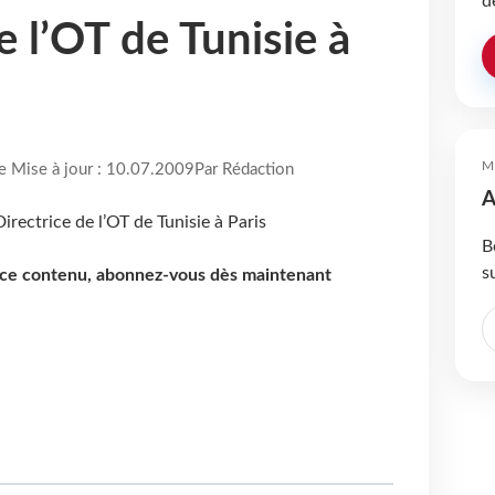
d
e l’OT de Tunisie à
M
re Mise à jour : 10.07.2009
Par Rédaction
A
B
s
e ce contenu, abonnez-vous dès maintenant