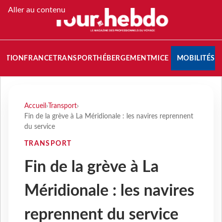
Aller au contenu
NATION
FRANCE
TRANSPORT
HÉBERGEMENT
MICE
MOBILITÉS
Accueil
›
Transport
›
Fin de la grève à La Méridionale : les navires reprennent
du service
TRANSPORT
Fin de la grève à La
Méridionale : les navires
reprennent du service