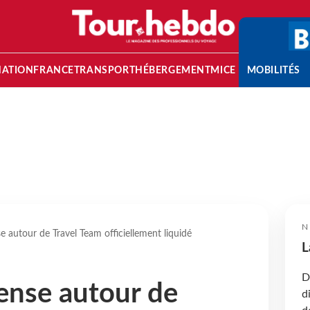
NATION
FRANCE
TRANSPORT
HÉBERGEMENT
MICE
MOBILITÉS
N
e autour de Travel Team officiellement liquidé
L
D
ense autour de
d