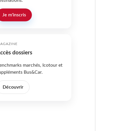
estinations.
Je m'inscris
AGAZINE
ccès dossiers
enchmarks marchés, Icotour et
uppléments Bus&Car.
Découvrir