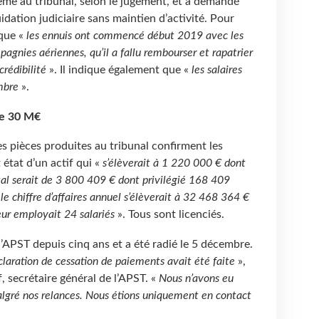
ême au tribunal, selon le jugement, et a demandé
dation judiciaire sans maintien d’activité. Pour
 que «
les ennuis ont commencé début 2019 avec les
pagnies aériennes, qu’il a fallu rembourser et rapatrier
crédibilité
». Il indique également que «
les salaires
mbre
».
de 30 M€
s pièces produites au tribunal confirment les
 état d’un actif qui «
s’élèverait à 1 220 000 € dont
otal serait de 3 800 409 € dont privilégié 168 409
le chiffre d’affaires annuel s’élèverait à 32 468 364 €
eur employait 24 salariés
». Tous sont licenciés.
l’APST depuis cinq ans et a été radié le 5 décembre.
éclaration de cessation de paiements avait été faite
»,
secrétaire général de l’APST. «
Nous n’avons eu
lgré nos relances. Nous étions uniquement en contact