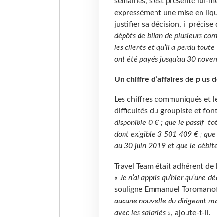
semaines, s’est présenté lui-m
expressément une mise en liqui
justifier sa décision, il précise
dépôts de bilan de plusieurs com
les clients et qu’il a perdu toute 
ont été payés jusqu’au 30 nove
Un chiffre d’affaires de plus 
Les chiffres communiqués et le
difficultés du groupiste et font
disponible 0 € ; que le passif t
dont exigible 3 501 409 € ; que 
au 30 juin 2019 et que le débit
Travel Team était adhérent de 
«
Je n’ai appris qu’hier qu’une d
souligne Emmanuel Toromanof, 
aucune nouvelle du dirigeant ma
avec les salariés
», ajoute-t-il.