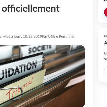
d
 officiellement
M
re Mise à jour : 10.12.2019
Par Céline Perronnet
A
B
s