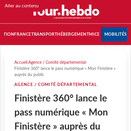
Aller au contenu
NATION
FRANCE
TRANSPORT
HÉBERGEMENT
MICE
MOBILITÉS
Accueil
›
Agence / Comité départemental
›
Finistère 360° lance le pass numérique « Mon Finistère »
auprès du public
AGENCE / COMITÉ DÉPARTEMENTAL
Finistère 360° lance le
pass numérique « Mon
Finistère » auprès du