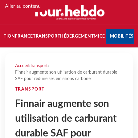
Aller au contenu
NATION
FRANCE
TRANSPORT
HÉBERGEMENT
MICE
MOBILITÉS
Accueil
›
Transport
›
Finnair augmente son utilisation de carburant durable
SAF pour réduire ses émissions carbone
TRANSPORT
Finnair augmente son
utilisation de carburant
durable SAF pour