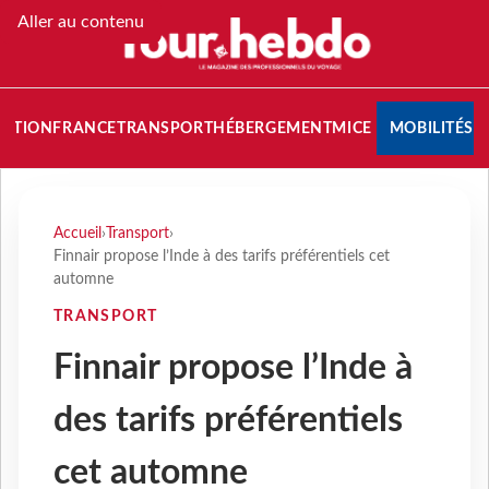
Aller au contenu
NATION
FRANCE
TRANSPORT
HÉBERGEMENT
MICE
MOBILITÉS
Accueil
›
Transport
›
Finnair propose l’Inde à des tarifs préférentiels cet
automne
TRANSPORT
Finnair propose l’Inde à
des tarifs préférentiels
cet automne