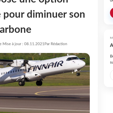
d
 pour diminuer son
carbone
M
re Mise à jour : 08.11.2021
Par Rédaction
A
B
s