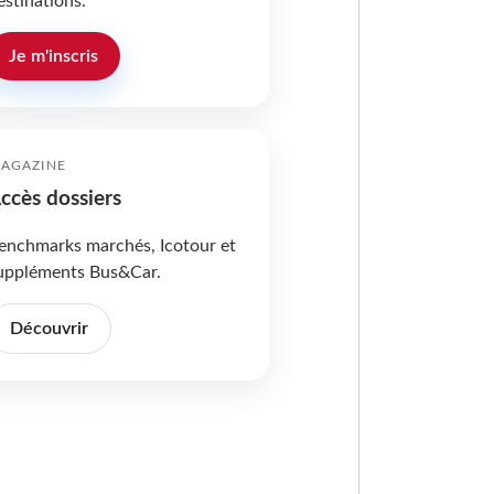
estinations.
Je m'inscris
AGAZINE
ccès dossiers
enchmarks marchés, Icotour et
uppléments Bus&Car.
Découvrir