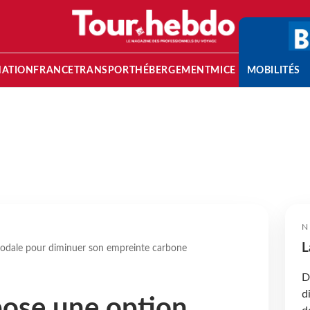
NATION
FRANCE
TRANSPORT
HÉBERGEMENT
MICE
MOBILITÉS
N
L
modale pour diminuer son empreinte carbone
D
d
pose une option