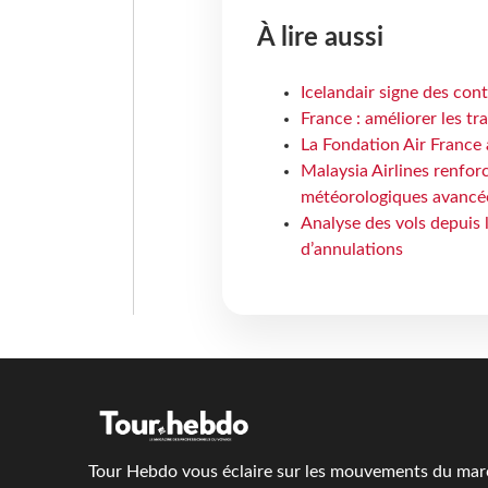
À lire aussi
Icelandair signe des con
France : améliorer les tr
La Fondation Air France 
Malaysia Airlines renforc
météorologiques avancé
Analyse des vols depuis 
d’annulations
Tour Hebdo vous éclaire sur les mouvements du march